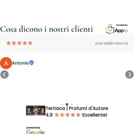
Cosa dicono i nostri clienti
¡
¡
¡
¡
¡
una settimana fa
Antonio
Accesso richiesto
Accedi al tuo account per aggiungere prodotti alla tua lista
Terriaca | Profumi d'Autore
dei desideri e visualizzare gli articoli salvati in precedenza.
4.9
Eccellente!
¡
¡
¡
¡
¡
Login