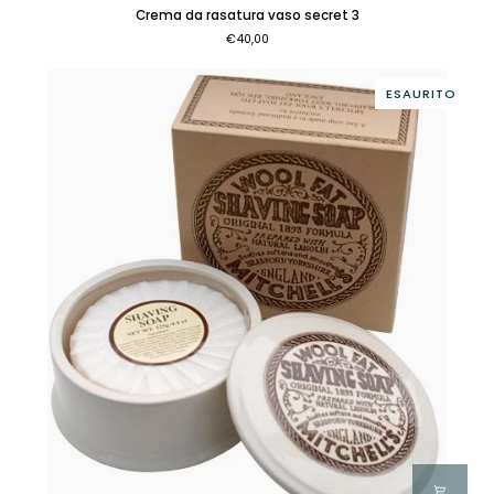
Crema
Crema da rasatura vaso secret 3
da
€40,00
rasatura
vaso
secret
ESAURITO
3