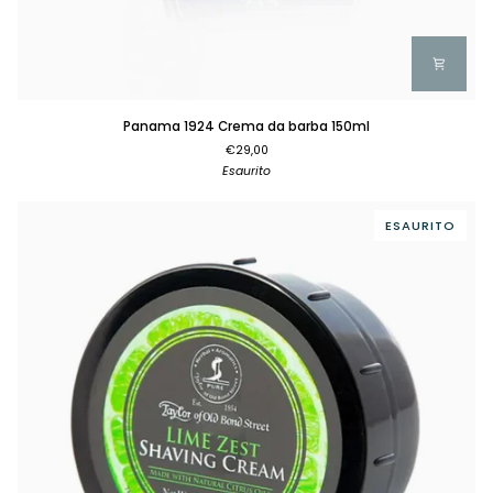
Panama
Panama 1924 Crema da barba 150ml
1924
€29,00
Crema
Esaurito
da
barba
150ml
ESAURITO