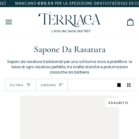
Salta
CANO
€69,00
PER LA SPEDIZIONE GRATUITA(ISOLE ESCLUSE)
M
al
contenuto
Car
Sapone Da Rasatura
Saponi da rasatura tradizionali per una schiuma ricca e protettiva: la
base di ogni rasatura perfetta, tra ricette storiche e profumazioni
classiche da barberia.
Ordina
FILTRO
ORDINA
ESAURITO