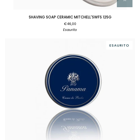
SHAVING
SHAVING SOAP CERAMIC MITCHELL'SWFS 125G
SOAP
€46,00
CERAMIC
Esaurito
MITCHELL'SWFS
125G
ESAURITO