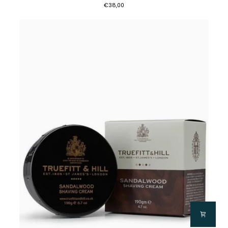
€38,00
Cream
Bowl
190g