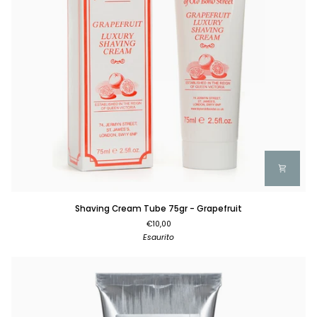
Shaving
Shaving Cream Tube 75gr - Grapefruit
Cream
€10,00
Tube
Esaurito
75gr
-
Grapefruit