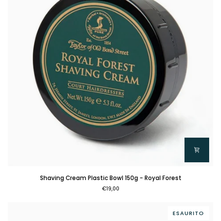
Shaving
Shaving Cream Plastic Bowl 150g - Royal Forest
Cream
€19,00
Plastic
Bowl
150g
ESAURITO
-