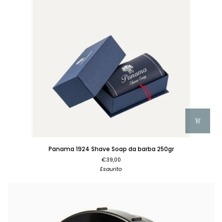
Panama
Panama 1924 Shave Soap da barba 250gr
1924
€39,00
Shave
Esaurito
Soap
da
barba
250gr