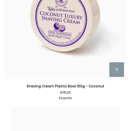
Shaving
Shaving Cream Plastic Bowl 150g - Coconut
Cream
€18,00
Plastic
Esaurito
Bowl
150g
-
Coconut