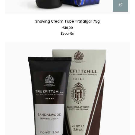
Shaving
Shaving Cream Tube Trafalgar 75g
Cream
€19,00
Tube
Esaurito
Trafalgar
75g