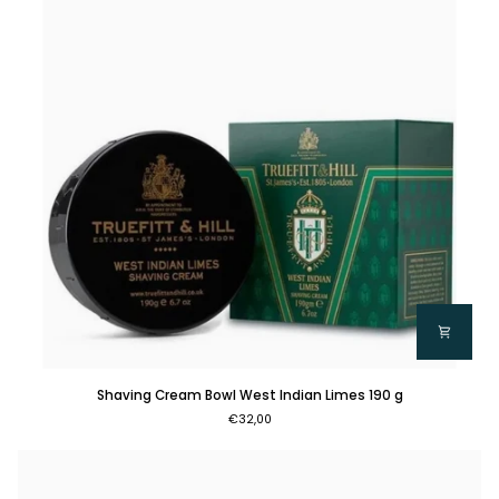
Shaving
Shaving Cream Bowl West Indian Limes 190 g
Cream
€32,00
Bowl
West
Indian
Limes
190