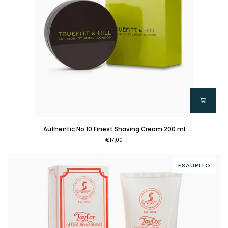
Authentic
Authentic No.10 Finest Shaving Cream 200 ml
No.10
€17,00
Finest
Shaving
Cream
ESAURITO
200
ml