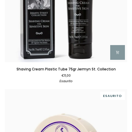
Shaving
Shaving Cream Plastic Tube 75gr Jermyn St. Collection
Cream
€11,00
Plastic
Esaurito
Tube
75gr
Jermyn
ESAURITO
St.
Collection