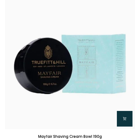
position
1
-
100ml
Accesso richiesto
Accedi al tuo account per aggiungere prodotti alla tua lista
dei desideri e visualizzare gli articoli salvati in precedenza.
Login
Mayfair
Mayfair Shaving Cream Bowl 190g
Shaving