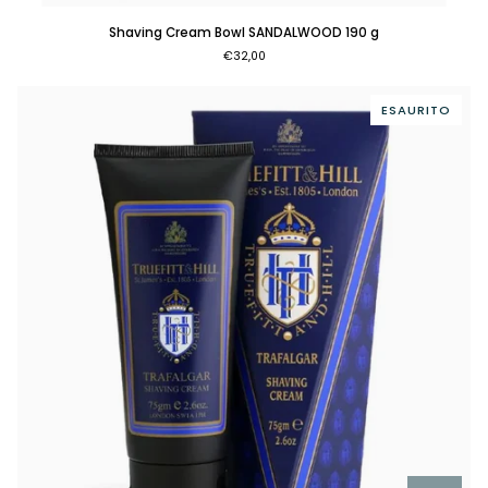
Shaving
Shaving Cream Bowl SANDALWOOD 190 g
Cream
€32,00
Bowl
SANDALWOOD
190
ESAURITO
g