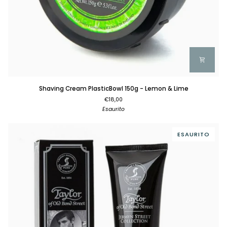
Shaving
Shaving Cream PlasticBowl 150g - Lemon & Lime
Cream
€18,00
PlasticBowl
Esaurito
150g
-
Lemon
ESAURITO
&
Lime