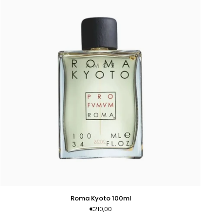
AGGIUNGI AL CARRELLO
Roma
Roma Kyoto 100ml
Kyoto
€210,00
100ml