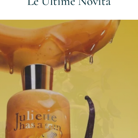
Le Ultime Novità
Accesso richiesto
Accedi al tuo account per aggiungere prodotti alla tua lista dei
desideri e visualizzare gli articoli salvati in precedenza.
Login