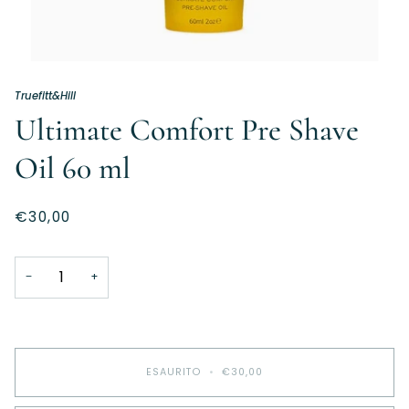
Truefitt&Hill
Ultimate Comfort Pre Shave
Oil 60 ml
€30,00
−
+
ESAURITO
•
€30,00