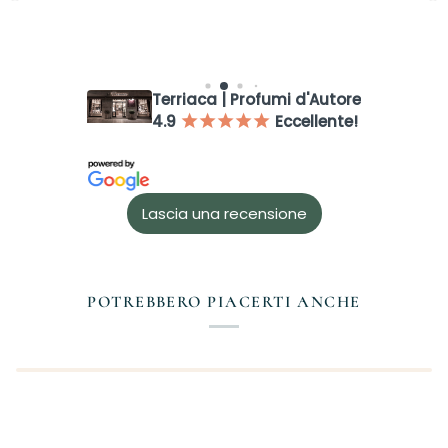
Terriaca | Profumi d'Autore
4.9
Eccellente!
¡
¡
¡
¡
¡
Accesso richiesto
Lascia una recensione
Accedi al tuo account per aggiungere prodotti alla tua lista
dei desideri e visualizzare gli articoli salvati in precedenza.
Login
POTREBBERO PIACERTI ANCHE