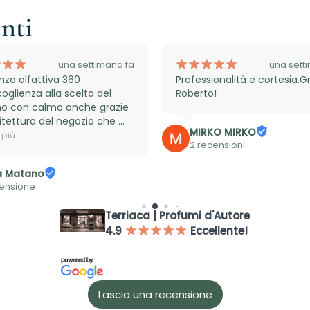
enti
¡
¡
¡
¡
¡
¡
¡
¡
una settimana fa
una sett
nza olfattiva 360 
Professionalità e cortesia.Gr
coglienza alla scelta del 
Roberto!
o con calma anche grazie 
hitettura del negozio che 
MIRKO MIRKO
ce uno spazio esterno 
 più
2 recensioni
 a degustare bevande e 
re la maturazione del 
a Matano
 su pelle. Menzione 
censione
e a Roberto sale assistent 
0
Terriaca | Profumi d'Autore
Accesso richiesto
4.9
Eccellente!
¡
¡
¡
¡
¡
Accedi al tuo account per aggiungere prodotti alla tua lista dei
desideri e visualizzare gli articoli salvati in precedenza.
Login
Lascia una recensione