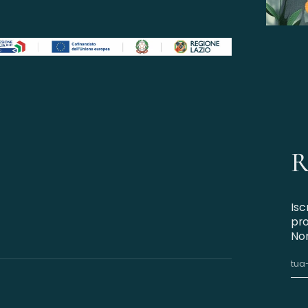
R
Isc
pro
Non