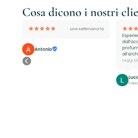
Cosa dicono i nostri cli
¡
¡
¡
¡
¡
¡
¡
rni fa
una settimana fa
age 
Esperie
. 
dall’ac
 24 
profum
Antonio
 
all’arc
favoris
Leggi di
adibito
aspetta
Luc
profumo
1 re
special
da 10/1