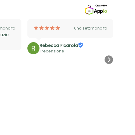
¡
¡
¡
¡
¡
imana fa
una settimana fa
azie 
Rebecca Ficarola
1 recensione