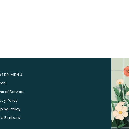
OTER MENU
rch
s of Service
acy Policy
ping Policy
 e Rimborsi