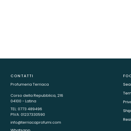
CONTATTI
FO
Profumeria Terriaca
Sea
Term
Corso della Repubblica, 216
04100 - Latina
Priv
TEL: 0773 489496
Ship
PIVA: 01237330590
Resi
info@terriacaprofumi.com
Whatsapp