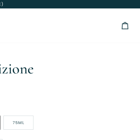
E)
Carre
izione
75ML