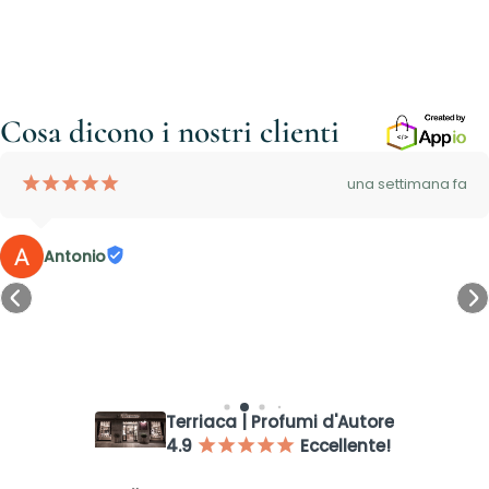
Cosa dicono i nostri clienti
¡
¡
¡
¡
¡
una settimana fa
Antonio
Accesso richiesto
Accedi al tuo account per aggiungere prodotti alla tua lista
dei desideri e visualizzare gli articoli salvati in precedenza.
Terriaca | Profumi d'Autore
Login
4.9
Eccellente!
¡
¡
¡
¡
¡