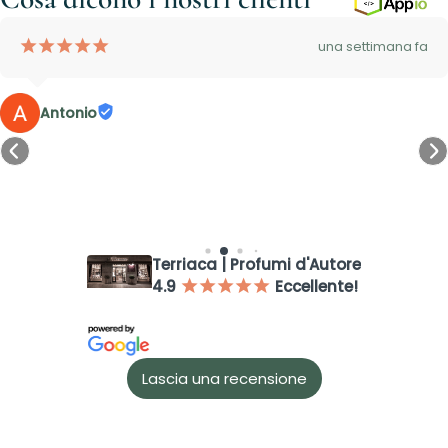
¡
¡
¡
¡
¡
una settimana fa
Antonio
Accesso richiesto
Terriaca | Profumi d'Autore
4.9
Eccellente!
¡
¡
¡
¡
¡
Accedi al tuo account per aggiungere prodotti alla tua lista
dei desideri e visualizzare gli articoli salvati in precedenza.
Login
Lascia una recensione