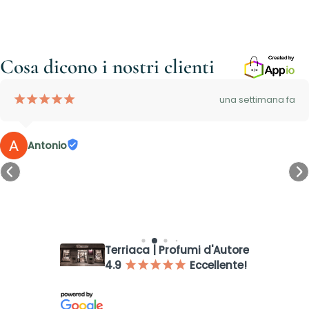
Cosa dicono i nostri clienti
¡
¡
¡
¡
¡
una settimana fa
Antonio
Accesso richiesto
Accedi al tuo account per aggiungere prodotti alla tua lista
Terriaca | Profumi d'Autore
dei desideri e visualizzare gli articoli salvati in precedenza.
4.9
Eccellente!
¡
¡
¡
¡
¡
Login