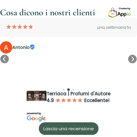
Cosa dicono i nostri clienti
¡
¡
¡
¡
¡
una settimana fa
Antonio
Accesso richiesto
Terriaca | Profumi d'Autore
Accedi al tuo account per aggiungere prodotti alla tua lista
4.9
Eccellente!
¡
¡
¡
¡
¡
dei desideri e visualizzare gli articoli salvati in precedenza.
Login
Lascia una recensione