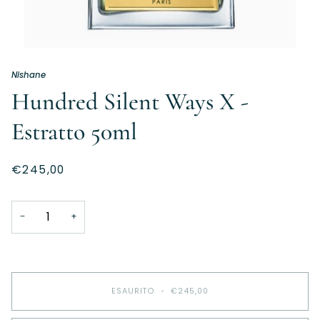
Nishane
Hundred Silent Ways X -
Estratto 50ml
€245,00
−
+
ESAURITO
•
€245,00