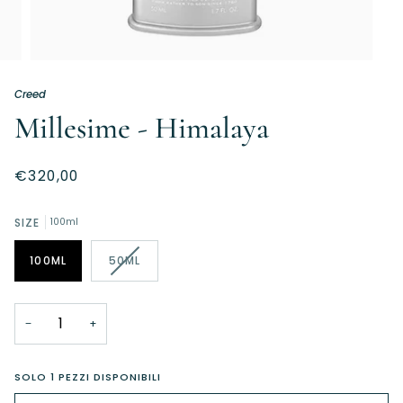
Creed
Millesime - Himalaya
€320,00
SIZE
100ml
VARIANTE
100ML
50ML
ESAURITA
O
NON
−
+
DISPONIBILE
SOLO
1
PEZZI DISPONIBILI