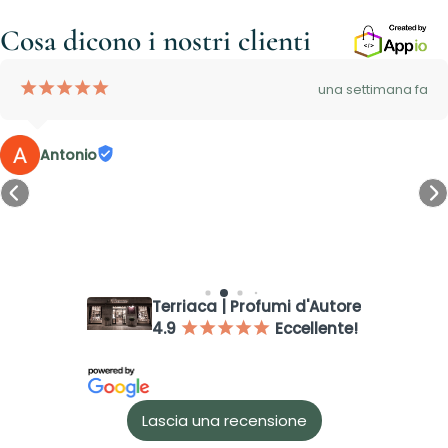
Cosa dicono i nostri clienti
¡
¡
¡
¡
¡
una settimana fa
Antonio
Accesso richiesto
Terriaca | Profumi d'Autore
Accedi al tuo account per aggiungere prodotti alla tua lista
4.9
Eccellente!
¡
¡
¡
¡
¡
dei desideri e visualizzare gli articoli salvati in precedenza.
Login
Lascia una recensione