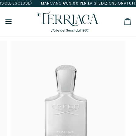
Salta
OLE ESCLUSE)
MANCANO
€69,00
PER LA SPEDIZIONE GRATUITA(
al
contenuto
Car