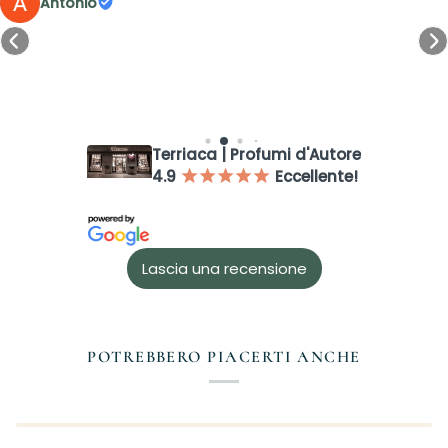
Antonio
Terriaca | Profumi d'Autore
4.9
Eccellente!
¡
¡
¡
¡
¡
Accesso richiesto
Accedi al tuo account per aggiungere prodotti alla tua lista
dei desideri e visualizzare gli articoli salvati in precedenza.
Lascia una recensione
Login
POTREBBERO PIACERTI ANCHE