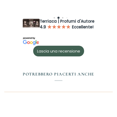
Terriaca | Profumi d'Autore
4.9
Eccellente!
¡
¡
¡
¡
¡
Accesso richiesto
Lascia una recensione
Accedi al tuo account per aggiungere prodotti alla tua lista
dei desideri e visualizzare gli articoli salvati in precedenza.
Login
POTREBBERO PIACERTI ANCHE