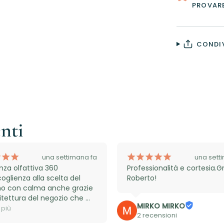
PROVAR
CONDIV
enti
¡
¡
¡
¡
¡
¡
¡
¡
una settimana fa
una sett
nza olfattiva 360 
Professionalità e cortesia.Gr
coglienza alla scelta del 
Roberto!
o con calma anche grazie 
hitettura del negozio che 
MIRKO MIRKO
ce uno spazio esterno 
 più
2 recensioni
 a degustare bevande e 