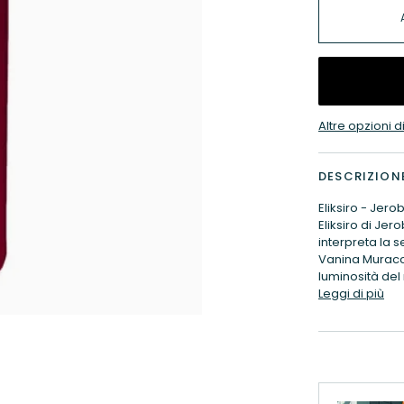
Altre opzioni
DESCRIZION
Eliksiro - Jer
Eliksiro di Je
interpreta la
Vanina Muracc
luminosità del
Leggi di più