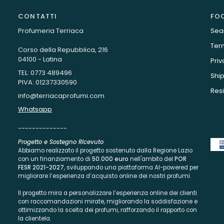
CONTATTI
FO
Profumeria Terriaca
Sea
Term
Corso della Repubblica, 216
04100 - Latina
Priv
TEL: 0773 489496
Ship
PIVA: 01237330590
Resi
info@terriacaprofumi.com
Whatsapp
--------------
Progetto e Sostegno Ricevuto
Abbiamo realizzato il progetto sostenuto dalla Regione Lazio
con un finanziamento di
50.000 euro
nell'ambito del
POR
FESR 2021-2027
, sviluppando una piattaforma AI-powered per
migliorare l’esperienza d’acquisto online dei nostri profumi.
Il progetto mira a personalizzare l’esperienza online dei clienti
con raccomandazioni mirate, migliorando la soddisfazione e
ottimizzando la scelta dei profumi, rafforzando il rapporto con
la clientela.