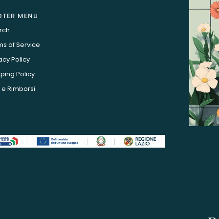
OTER MENU
rch
s of Service
acy Policy
ping Policy
 e Rimborsi