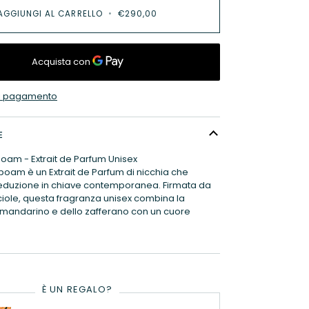
AGGIUNGI AL CARRELLO
•
€290,00
 di pagamento
E
oboam - Extrait de Parfum Unisex
roboam è un Extrait de Parfum di nicchia che
 seduzione in chiave contemporanea. Firmata da
iole, questa fragranza unisex combina la
 mandarino e dello zafferano con un cuore
È UN REGALO?