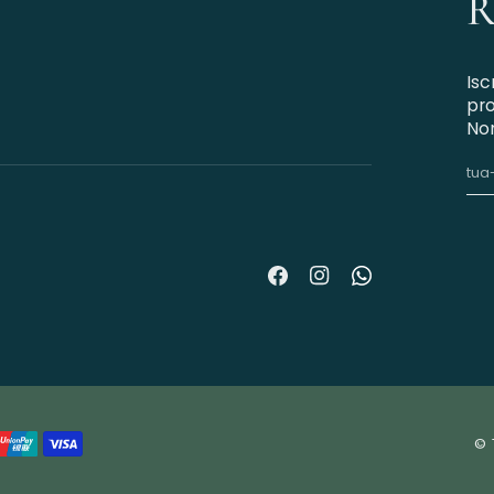
R
Isc
pro
Non
©