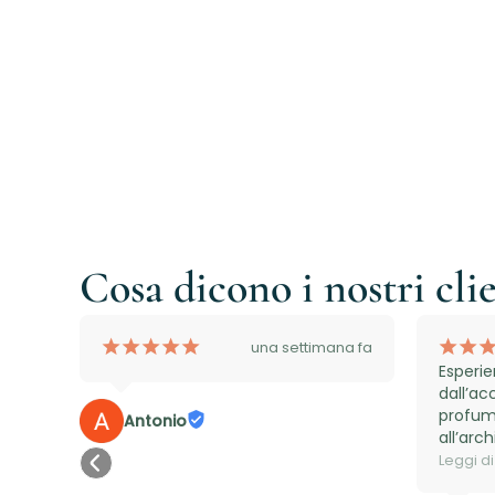
Cosa dicono i nostri cli
¡
¡
¡
¡
¡
¡
¡
rni fa
una settimana fa
age 
Esperie
. 
dall’ac
 24 
profum
Antonio
 
all’arc
favoris
Leggi di
adibito