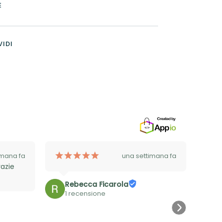
E
IDI
¡
¡
¡
¡
¡
imana fa
una settimana fa
azie 
Rebecca Ficarola
1 recensione