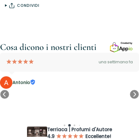
CONDIVIDI
Cosa dicono i nostri clienti
¡
¡
¡
¡
¡
una settimana fa
Antonio
Accesso richiesto
Accedi al tuo account per aggiungere prodotti alla tua lista
dei desideri e visualizzare gli articoli salvati in precedenza.
Terriaca | Profumi d'Autore
Login
4.9
Eccellente!
¡
¡
¡
¡
¡