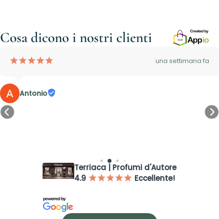
Cosa dicono i nostri clienti
¡
¡
¡
¡
¡
una settimana fa
Antonio
Accesso richiesto
Accedi al tuo account per aggiungere prodotti alla tua lista
Terriaca | Profumi d'Autore
dei desideri e visualizzare gli articoli salvati in precedenza.
4.9
Eccellente!
¡
¡
¡
¡
¡
Login