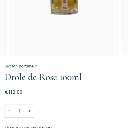
l'artisan parfumeur
Drole de Rose 100ml
€112,00
−
+
SOLO
2
PEZZI DISPONIBILI