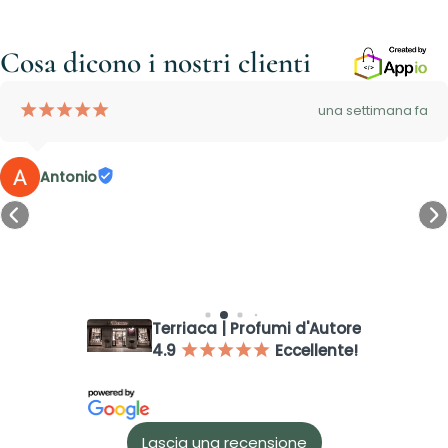
Cosa dicono i nostri clienti
¡
¡
¡
¡
¡
una settimana fa
Antonio
Accesso richiesto
Terriaca | Profumi d'Autore
Accedi al tuo account per aggiungere prodotti alla tua lista
dei desideri e visualizzare gli articoli salvati in precedenza.
4.9
Eccellente!
¡
¡
¡
¡
¡
Login
Lascia una recensione