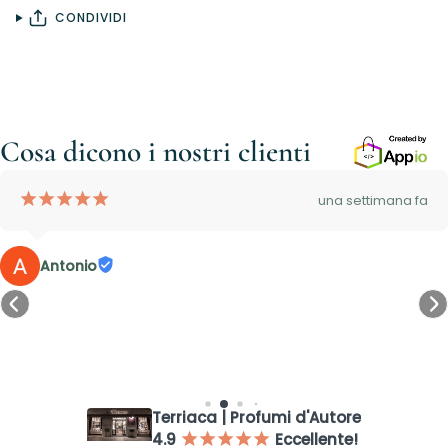
CONDIVIDI
Cosa dicono i nostri clienti
¡
¡
¡
¡
¡
una settimana fa
Antonio
Accesso richiesto
Accedi al tuo account per aggiungere prodotti alla tua lista
dei desideri e visualizzare gli articoli salvati in precedenza.
Terriaca | Profumi d'Autore
Login
4.9
Eccellente!
¡
¡
¡
¡
¡