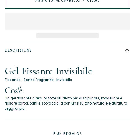
AGGIUNGI AL CARRELLO
•
€18,00
DESCRIZIONE
Gel Fissante Invisibile
Fissante · Senza Fragranza · Invisibile
Cos'è
Un gel fissante a tenuta forte studiato per disciplinare, modellare e
fissare barba, baffi e sopracciglia con un risultato naturale e duraturo.
Leggi di più
È UN REGALO?