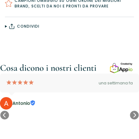
CAMPIONI OMAGGIO SU OGNI ORDINE DEI MIGLIORI
BRAND, SCELTI DA NOI E PRONTI DA PROVARE
CONDIVIDI
Cosa dicono i nostri clienti
¡
¡
¡
¡
¡
una settimana fa
Antonio
Accesso richiesto
Accedi al tuo account per aggiungere prodotti alla tua lista
dei desideri e visualizzare gli articoli salvati in precedenza.