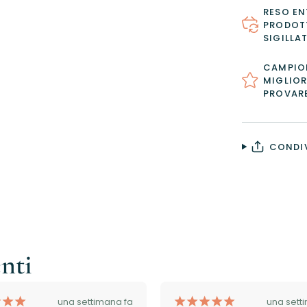
RESO EN
PRODOTT
SIGILLAT
CAMPION
MIGLIOR
PROVAR
CONDIV
enti
¡
¡
¡
¡
¡
¡
¡
¡
una settimana fa
una sett