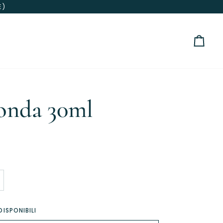
E)
Carre
onda 30ml
DISPONIBILI