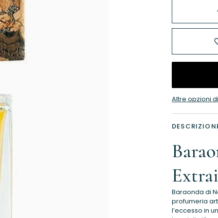
Altre opzioni
DESCRIZION
Barao
Extra
Baraonda di Na
profumeria arti
l’eccesso in u