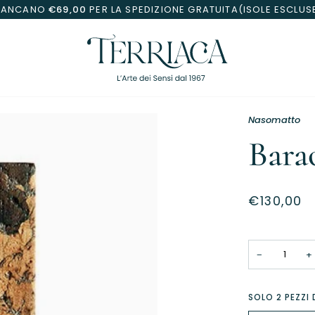
MANCANO
€69,00
PER LA SPEDIZIONE GRATUITA(ISOLE ESCLUS
Nasomatto
Bara
€130,00
−
+
SOLO
2
PEZZI 