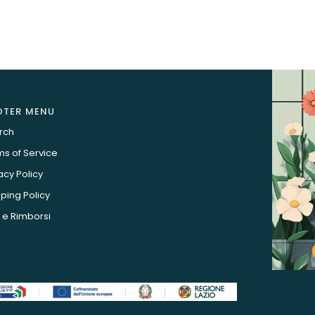
OTER MENU
rch
s of Service
acy Policy
ping Policy
 e Rimborsi