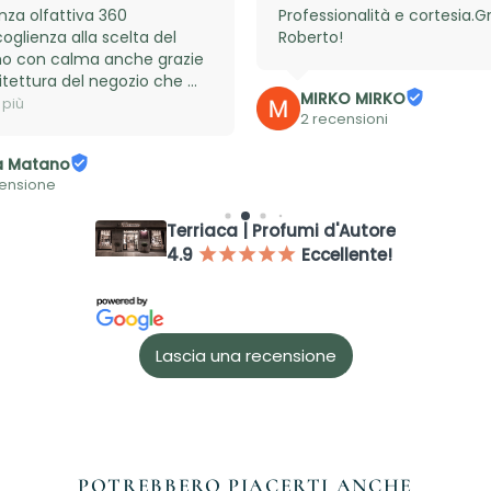
nza olfattiva 360 
Professionalità e cortesia.Gr
coglienza alla scelta del 
Roberto!
o con calma anche grazie 
hitettura del negozio che 
MIRKO MIRKO
ce uno spazio esterno 
 più
2 recensioni
 a degustare bevande e 
re la maturazione del 
a Matano
 su pelle. Menzione 
censione
e a Roberto sale assistent 
0
Terriaca | Profumi d'Autore
4.9
Eccellente!
¡
¡
¡
¡
¡
Accesso richiesto
Accedi al tuo account per aggiungere prodotti alla tua lista dei
Lascia una recensione
desideri e visualizzare gli articoli salvati in precedenza.
Login
POTREBBERO PIACERTI ANCHE