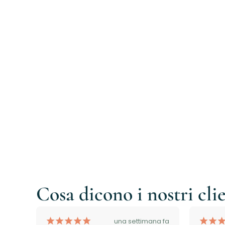
Cosa dicono i nostri cli
¡
¡
¡
¡
¡
¡
¡
rni fa
una settimana fa