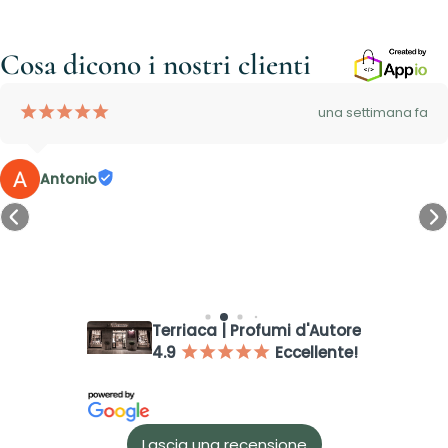
Cosa dicono i nostri clienti
¡
¡
¡
¡
¡
una settimana fa
Antonio
Accesso richiesto
Terriaca | Profumi d'Autore
Accedi al tuo account per aggiungere prodotti alla tua lista
dei desideri e visualizzare gli articoli salvati in precedenza.
4.9
Eccellente!
¡
¡
¡
¡
¡
Login
Lascia una recensione