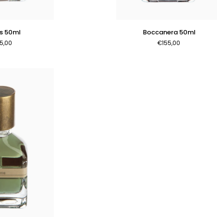
AL CARRELLO
AGGIUNGI AL CARRELLO
Boccanera
s 50ml
Boccanera 50ml
50ml
5,00
€155,00
Accesso richiesto
Accedi al tuo account per aggiungere prodotti alla tua lista dei
desideri e visualizzare gli articoli salvati in precedenza.
Login
AL CARRELLO