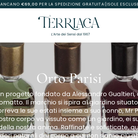
MANCANO
€69,00
PER LA SPEDIZIONE GRATUITA(ISOLE ESCLUS
Orto Parisi
 un progetto fondato da Alessandro Gualtieri, 
matto. Il marchio si ispira al giardino situato 
rreva le sue estati insieme a suo nonno, Mr Par
ostro corpo va vissuto come un giardino, ei s
ella nostra anima. Raffinate e sofisticate, 
dori naturali del corpo a cui non siamo più a