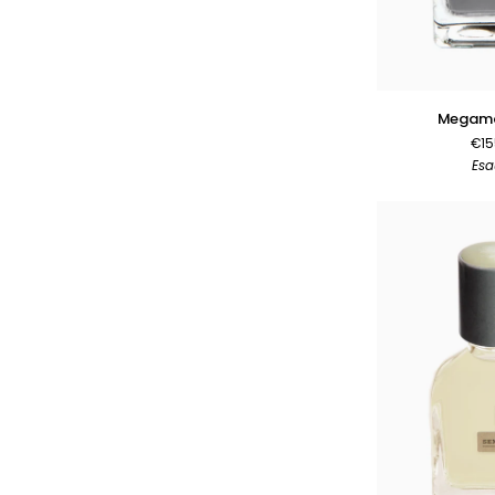
AGGIUNGI 
Megamare
Megama
50ml
€15
Esa