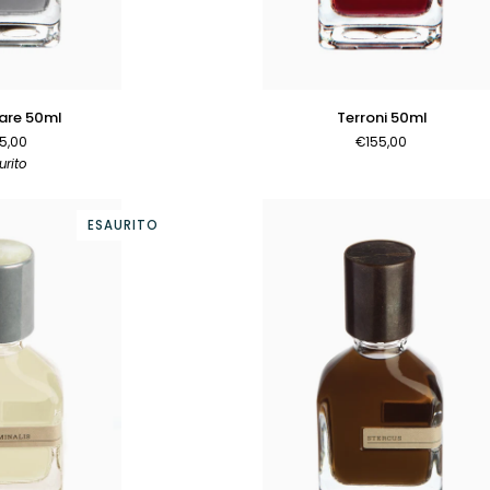
AL CARRELLO
AGGIUNGI AL CARRELLO
Terroni
re 50ml
Terroni 50ml
50ml
5,00
€155,00
urito
ESAURITO