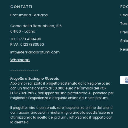
CONTATTI
FO
Profumeria Terriaca
Sea
Term
Corso della Repubblica, 216
04100 - Latina
Priv
TEL: 0773 489496
Ship
PIVA: 01237330590
Resi
info@terriacaprofumi.com
Whatsapp
--------------
Progetto e Sostegno Ricevuto
Abbiamo realizzato il progetto sostenuto dalla Regione Lazio
con un finanziamento di
50.000 euro
nell'ambito del
POR
FESR 2021-2027
, sviluppando una piattaforma AI-powered per
migliorare l’esperienza d’acquisto online dei nostri profumi.
Il progetto mira a personalizzare l’esperienza online dei clienti
con raccomandazioni mirate, migliorando la soddisfazione e
ottimizzando la scelta dei profumi, rafforzando il rapporto con
la clientela.