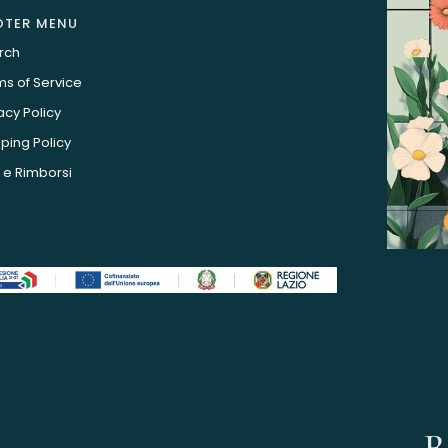
OTER MENU
rch
s of Service
acy Policy
ping Policy
 e Rimborsi
R