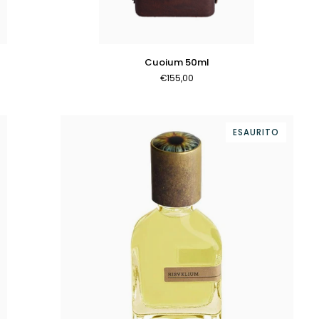
AGGIUNGI AL CARRELLO
Cuoium
Cuoium 50ml
50ml
€155,00
ESAURITO