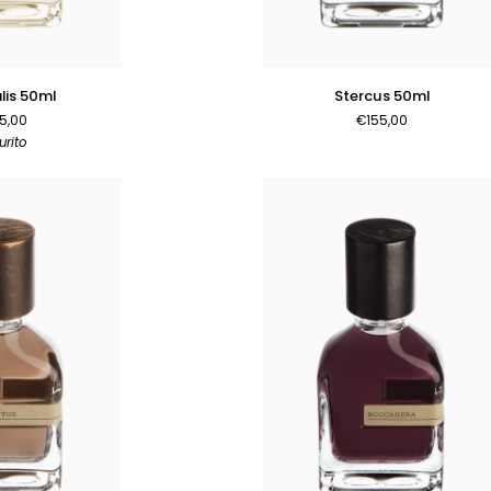
AL CARRELLO
AGGIUNGI AL CARRELLO
Stercus
lis 50ml
Stercus 50ml
50ml
5,00
€155,00
urito