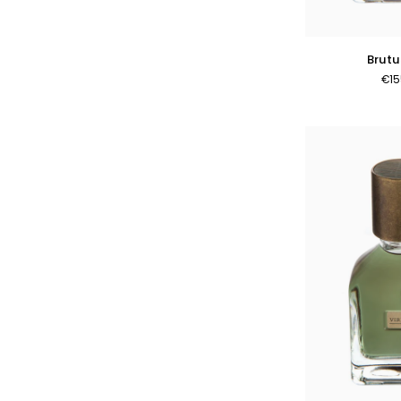
AGGIUNGI 
Brutus
Brutu
50ml
€15
AGGIUNGI 