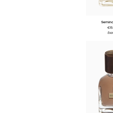
AGGIUNGI 
Seminalis
Semina
50ml
€15
Esa