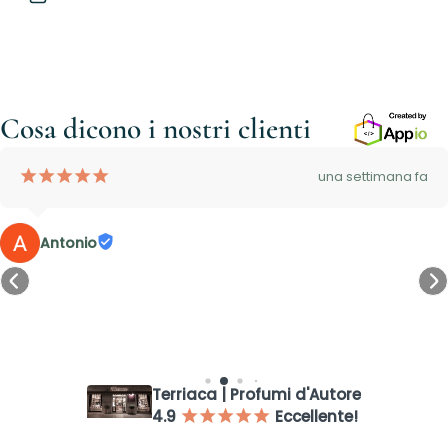
Cosa dicono i nostri clienti
¡
¡
¡
¡
¡
una settimana fa
Antonio
Accesso richiesto
Accedi al tuo account per aggiungere prodotti alla tua lista
dei desideri e visualizzare gli articoli salvati in precedenza.
Terriaca | Profumi d'Autore
Login
4.9
Eccellente!
¡
¡
¡
¡
¡