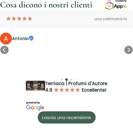
Cosa dicono i nostri clienti
¡
¡
¡
¡
¡
una settimana fa
Antonio
Accesso richiesto
Terriaca | Profumi d'Autore
4.9
Eccellente!
¡
¡
¡
¡
¡
Accedi al tuo account per aggiungere prodotti alla tua lista
dei desideri e visualizzare gli articoli salvati in precedenza.
Login
Lascia una recensione